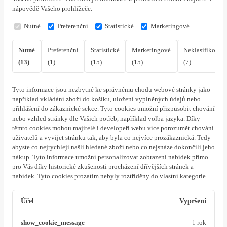
nápovědě Vašeho prohlížeče.
Nutné
Preferenční
Statistické
Marketingové
Nutné
Preferenční
Statistické
Marketingové
Neklasifikovan
(13)
(1)
(15)
(15)
(7)
Tyto informace jsou nezbytné ke správnému chodu webové stránky jako
například vkládání zboží do košíku, uložení vyplněných údajů nebo
přihlášení do zákaznické sekce.
Tyto cookies umožní přizpůsobit chování
nebo vzhled stránky dle Vašich potřeb, například volba jazyka.
Díky
těmto cookies mohou majitelé i developeři webu více porozumět chování
uživatelů a vyvijet stránku tak, aby byla co nejvíce prozákaznická. Tedy
abyste co nejrychleji našli hledané zboží nebo co nejsnáze dokončili jeho
nákup.
Tyto informace umožní personalizovat zobrazení nabídek přímo
pro Vás díky historické zkušenosti procházení dřívějších stránek a
nabídek.
Tyto cookies prozatím nebyly roztříděny do vlastní kategorie.
Účel
Vypršení
show_cookie_message
1 rok