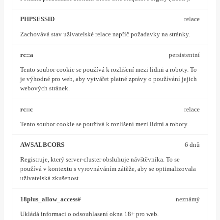
PHPSESSID
relace
Zachovává stav uživatelské relace napříč požadavky na stránky.
rc::a
persistentní
Tento soubor cookie se používá k rozlišení mezi lidmi a roboty. To
je výhodné pro web, aby vytvářet platné zprávy o používání jejich
webových stránek.
rc::c
relace
Tento soubor cookie se používá k rozlišení mezi lidmi a roboty.
AWSALBCORS
6 dnů
Registruje, který server-cluster obsluhuje návštěvníka. To se
používá v kontextu s vyrovnáváním zátěže, aby se optimalizovala
uživatelská zkušenost.
18plus_allow_access#
neznámý
Ukládá informaci o odsouhlasení okna 18+ pro web.