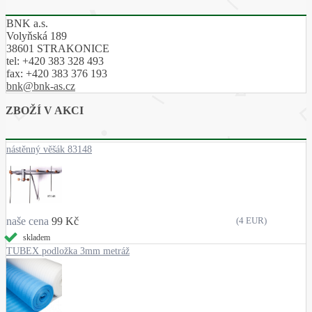
BNK a.s.
Volyňská 189
38601 STRAKONICE
tel:
+420 383 328 493
fax:
+420 383 376 193
bnk@bnk-as.cz
ZBOŽÍ V AKCI
nástěnný věšák 83148
naše cena
99 Kč
(4 EUR)
skladem
TUBEX podložka 3mm metráž