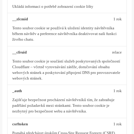
Ukládá informaci o potřebě zobrazení cookie lišty
__zlcmid
1 rok
Tento soubor cookie se používá k uložení identity návštěvníka
během návštěv a preference návštěvníka deaktivovat naši funkci
živého chatu.
__cfruid
relace
Tento soubor cookie je součástí služeb poskytovaných společností
Cloudflare – včetně vyrovnávání zátěže, doručování obsahu
webových stránek a poskytování připojení DNS pro provozovatele
webových stránek.
_auth
1 rok
Zajišťuje bezpečnost procházení návštěvníků tím, že zabraňuje
padělání požadavků mezi stránkami. Tento soubor cookie je
nezbytný pro bezpečnost webu a návštěvníka.
csrftoken
1 rok
Pomáhá předcházet útokům Cross-Site Request Forgery (CSRF).