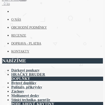
0 ks
O NÁS
OBCHODNÍ PODMÍNKY
RECENZE
DOPRAVA - PLATBA
KONTAKTY
NABÍZÍME
Dárkové poukazy
HRAČKY BRUDER
DOPLŇKY
Bytové doplňky
Polštáře, přikrývky
Záclony
Molitanové desky
Stínící technika, garnýže
PODLAHOVÉ KRYTINY