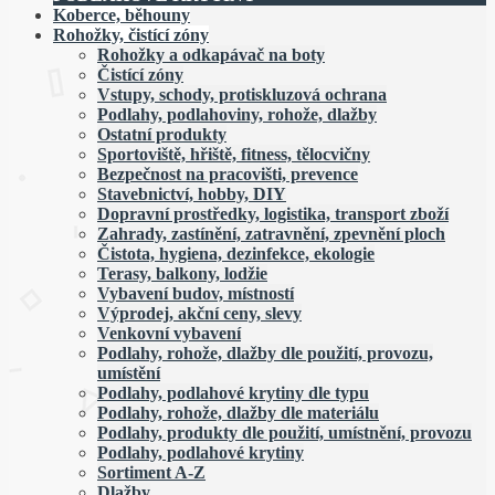
Koberce, běhouny
Rohožky, čistící zóny
Rohožky a odkapávač na boty
Čistící zóny
Vstupy, schody, protiskluzová ochrana
Podlahy, podlahoviny, rohože, dlažby
Ostatní produkty
Sportoviště, hřiště, fitness, tělocvičny
Bezpečnost na pracovišti, prevence
Stavebnictví, hobby, DIY
Dopravní prostředky, logistika, transport zboží
Zahrady, zastínění, zatravnění, zpevnění ploch
Čistota, hygiena, dezinfekce, ekologie
Terasy, balkony, lodžie
Vybavení budov, místností
Výprodej, akční ceny, slevy
Venkovní vybavení
Podlahy, rohože, dlažby dle použití, provozu,
umístění
Podlahy, podlahové krytiny dle typu
Podlahy, rohože, dlažby dle materiálu
Podlahy, produkty dle použití, umístnění, provozu
Podlahy, podlahové krytiny
Sortiment A-Z
Dlažby