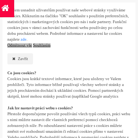
S cílem usnadnit uživatelům používat naše webové stránky využíváme
cookies. Kliknutím na tlačítko "OK" souhlasíte s použitím preferenčních,
statistických i marketingových cookies pro nás i naše partnery. Funkční
cookies jsou v rámci zachování funkčnosti webu používány po celou
dobu procházení webem. Podrobné informace a nastavení ke cookies
najdete
zde
.
Odmítnout vše
Souhlasím
Zavřít
Co jsou cookies?
Cookies jsou krátké textové informace, které jsou uloženy ve Vašem
prohlížeči. Tyto informace běžně používají všechny webové stránky a
jejich procházením dochází k ukládání cookies. Pomocí partnerských
skriptů, které mohou stránky používat (například Google analytics
Jak lze nastavit práci webu s cookies?
Přestože doporučujeme povolit používání všech typů cookies, práci webu
s nimi můžete nastavit dle vlastních preferencí pomocí checkboxů
zobrazených níže. Po odsouhlasení nastavení práce s cookies můžete
změnit své rozhodnutí smazáním či editací cookies přímo v nastavení
Vašeho prohlížeče. Podrobnější informace k promazání cookies najdete v