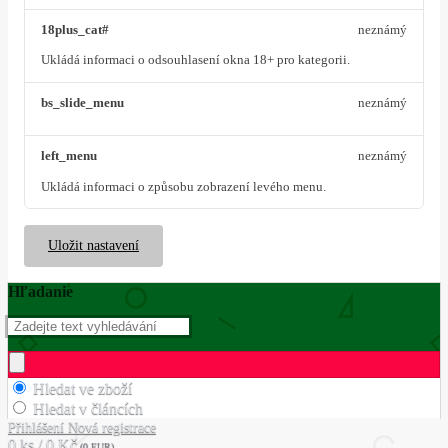
18plus_cat#
neznámý
Ukládá informaci o odsouhlasení okna 18+ pro kategorii.
bs_slide_menu
neznámý
left_menu
neznámý
Ukládá informaci o způsobu zobrazení levého menu.
Uložit nastavení
Hľadanie
Hledat ve zboží
Hledat v článcích
Přihlášení
Nová registrace
0 ks / 0 Kč
(0 EUR)