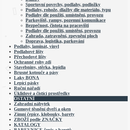
Sportovní povrchy, podlahy, podložky
Podlahy, rohože, dlažby dle materiálu, typu
Podlahy dle použití, umístnění, provozu
Parkoviště, rampy, pozemní komunikace
Bezpečnost, čistota na pracovišti
Podlahy dle použití, umístění, provozu
Zahrada, zatravnění, zpevnění ploch
Doprava, logistika, parkování
Podlahy, laminát, vinyl
Podlahové lišty
Přechodové lišty
Ochranné rohy zdi
Stavebniny, stěrka, lepidla
Brusné kotouče a pásy
Laky BONA
Lepící pásky
Ruční nářadí
Úklidové a čistící prostředky
OSTATNÍ
Zahradní nábytek
Gumové těsnění dveří a oken
Zimní čepice, klobouky, barety
ZBOŽÍ podle ZNAČKY
KATALOGY
BAREVNICE čepic a baretů