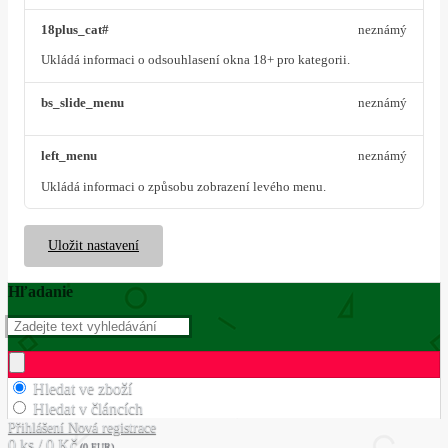
18plus_cat#
neznámý
Ukládá informaci o odsouhlasení okna 18+ pro kategorii.
bs_slide_menu
neznámý
left_menu
neznámý
Ukládá informaci o způsobu zobrazení levého menu.
Uložit nastavení
Hľadanie
Hledat ve zboží
Hledat v článcích
Přihlášení
Nová registrace
0 ks / 0 Kč
(0 EUR)