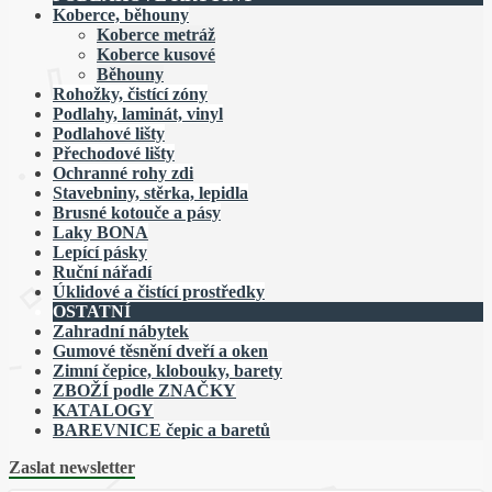
Koberce, běhouny
Koberce metráž
Koberce kusové
Běhouny
Rohožky, čistící zóny
Podlahy, laminát, vinyl
Podlahové lišty
Přechodové lišty
Ochranné rohy zdi
Stavebniny, stěrka, lepidla
Brusné kotouče a pásy
Laky BONA
Lepící pásky
Ruční nářadí
Úklidové a čistící prostředky
OSTATNÍ
Zahradní nábytek
Gumové těsnění dveří a oken
Zimní čepice, klobouky, barety
ZBOŽÍ podle ZNAČKY
KATALOGY
BAREVNICE čepic a baretů
Zaslat newsletter