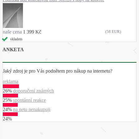
naše cena
1 399 Kč
(58 EUR)
skladem
ANKETA
Jaký zdroj je pro Vás podnětem pro nákup na internetu?
reklama
26%
doporučení známých
25%
spontánní reakce
24%
na netu nenakupuji
24%