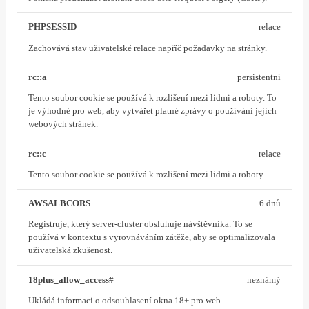
PHPSESSID
relace
Zachovává stav uživatelské relace napříč požadavky na stránky.
rc::a
persistentní
Tento soubor cookie se používá k rozlišení mezi lidmi a roboty. To
je výhodné pro web, aby vytvářet platné zprávy o používání jejich
webových stránek.
rc::c
relace
Tento soubor cookie se používá k rozlišení mezi lidmi a roboty.
AWSALBCORS
6 dnů
Registruje, který server-cluster obsluhuje návštěvníka. To se
používá v kontextu s vyrovnáváním zátěže, aby se optimalizovala
uživatelská zkušenost.
18plus_allow_access#
neznámý
Ukládá informaci o odsouhlasení okna 18+ pro web.