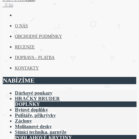
0 ks
O NÁS
OBCHODNÍ PODMÍNKY
RECENZE
DOPRAVA - PLATBA
KONTAKTY
NABÍZÍME
Dárkové poukazy
HRAČKY BRUDER
DOPLŇKY
Bytové doplňky
Polštáře, přikrývky
Záclony
Molitanové desky
Stínící technika, garnýže
PODLAHOVÉ KRYTINY