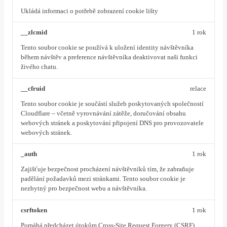
Ukládá informaci o potřebě zobrazení cookie lišty
__zlcmid
1 rok
Tento soubor cookie se používá k uložení identity návštěvníka
během návštěv a preference návštěvníka deaktivovat naši funkci
živého chatu.
__cfruid
relace
Tento soubor cookie je součástí služeb poskytovaných společností
Cloudflare – včetně vyrovnávání zátěže, doručování obsahu
webových stránek a poskytování připojení DNS pro provozovatele
webových stránek.
_auth
1 rok
Zajišťuje bezpečnost procházení návštěvníků tím, že zabraňuje
padělání požadavků mezi stránkami. Tento soubor cookie je
nezbytný pro bezpečnost webu a návštěvníka.
csrftoken
1 rok
Pomáhá předcházet útokům Cross-Site Request Forgery (CSRF).