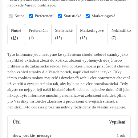
nápovědě Vašeho prohlížeče.
Nutné
Preferenční
Statistické
Marketingové
Nutné
Preferenční
Statistické
Marketingové
Neklasifikovan
(13)
(1)
(15)
(15)
(7)
Tyto informace jsou nezbytné ke správnému chodu webové stránky jako
například vkládání zboží do košíku, uložení vyplněných údajů nebo
přihlášení do zákaznické sekce.
Tyto cookies umožní přizpůsobit chování
nebo vzhled stránky dle Vašich potřeb, například volba jazyka.
Díky
těmto cookies mohou majitelé i developeři webu více porozumět chování
uživatelů a vyvijet stránku tak, aby byla co nejvíce prozákaznická. Tedy
abyste co nejrychleji našli hledané zboží nebo co nejsnáze dokončili jeho
nákup.
Tyto informace umožní personalizovat zobrazení nabídek přímo
pro Vás díky historické zkušenosti procházení dřívějších stránek a
nabídek.
Tyto cookies prozatím nebyly roztříděny do vlastní kategorie.
Účel
Vypršení
show_cookie_message
1 rok