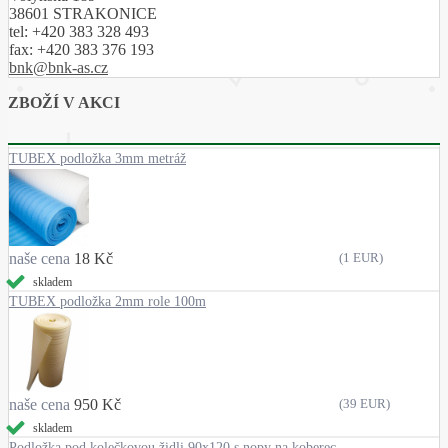
38601 STRAKONICE
tel:
+420 383 328 493
fax:
+420 383 376 193
bnk@bnk-as.cz
ZBOŽÍ V AKCI
TUBEX podložka 3mm metráž
naše cena
18 Kč
(1 EUR)
skladem
TUBEX podložka 2mm role 100m
naše cena
950 Kč
(39 EUR)
skladem
Podložka pod kolečkovou židli 90x120 s nopy na koberec