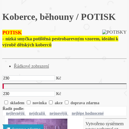
Koberce, běhouny / POTISK
POTISK
-
nízká smyčka potištěná pestrobarevným vzorem, ideální k
výrobě dětských koberců
Řádkové zobrazení
Kč
Kč
skladem
novinka
akce
doprava zdarma
Řadit podle:
nejlevnější
nejdražší
nejnovější
nejlépe hodnocené
Vytvořeno systémem
Vytvořeno systémem
www.webareal.cz
www.webareal.cz