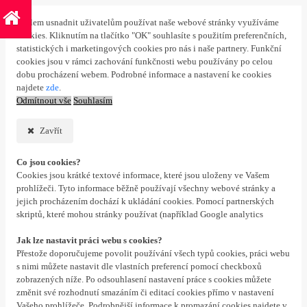
S cílem usnadnit uživatelům používat naše webové stránky využíváme
cookies. Kliknutím na tlačítko "OK" souhlasíte s použitím preferenčních,
statistických i marketingových cookies pro nás i naše partnery. Funkční
cookies jsou v rámci zachování funkčnosti webu používány po celou
dobu procházení webem. Podrobné informace a nastavení ke cookies
najdete
zde
.
Odmítnout vše
Souhlasím
Zavřít
Co jsou cookies?
Cookies jsou krátké textové informace, které jsou uloženy ve Vašem
prohlížeči. Tyto informace běžně používají všechny webové stránky a
jejich procházením dochází k ukládání cookies. Pomocí partnerských
skriptů, které mohou stránky používat (například Google analytics
Jak lze nastavit práci webu s cookies?
Přestože doporučujeme povolit používání všech typů cookies, práci webu
s nimi můžete nastavit dle vlastních preferencí pomocí checkboxů
zobrazených níže. Po odsouhlasení nastavení práce s cookies můžete
změnit své rozhodnutí smazáním či editací cookies přímo v nastavení
Vašeho prohlížeče. Podrobnější informace k promazání cookies najdete v