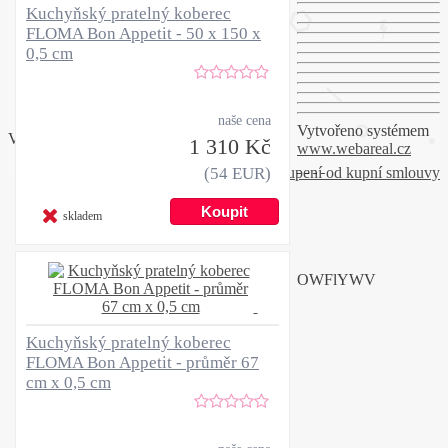
Kuchyňský pratelný koberec
FLOMA Bon Appetit - 50 x 150 x
0,5 cm
naše cena
Vytvořeno systémem
Vytvořeno systémem
www.webareal.cz
1 310 Kč
www.webareal.cz
(54 EUR)
Odstoupení od kupní smlouvy
skladem
OWFlYWV
Kuchyňský pratelný koberec
FLOMA Bon Appetit - průměr 67
cm x 0,5 cm