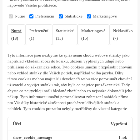
nápovědě Vašeho prohlížeče.
Nutné
Preferenční
Statistické
Marketingové
Nutné
Preferenční
Statistické
Marketingové
Neklasifikovan
(13)
(1)
(15)
(15)
(7)
Tyto informace jsou nezbytné ke správnému chodu webové stránky jako
například vkládání zboží do košíku, uložení vyplněných údajů nebo
přihlášení do zákaznické sekce.
Tyto cookies umožní přizpůsobit chování
nebo vzhled stránky dle Vašich potřeb, například volba jazyka.
Díky
těmto cookies mohou majitelé i developeři webu více porozumět chování
uživatelů a vyvijet stránku tak, aby byla co nejvíce prozákaznická. Tedy
abyste co nejrychleji našli hledané zboží nebo co nejsnáze dokončili jeho
nákup.
Tyto informace umožní personalizovat zobrazení nabídek přímo
pro Vás díky historické zkušenosti procházení dřívějších stránek a
nabídek.
Tyto cookies prozatím nebyly roztříděny do vlastní kategorie.
Účel
Vypršení
show_cookie_message
1 rok