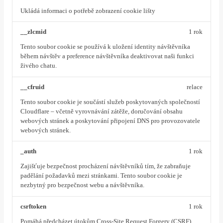
Ukládá informaci o potřebě zobrazení cookie lišty
__zlcmid
1 rok
Tento soubor cookie se používá k uložení identity návštěvníka
během návštěv a preference návštěvníka deaktivovat naši funkci
živého chatu.
__cfruid
relace
Tento soubor cookie je součástí služeb poskytovaných společností
Cloudflare – včetně vyrovnávání zátěže, doručování obsahu
webových stránek a poskytování připojení DNS pro provozovatele
webových stránek.
_auth
1 rok
Zajišťuje bezpečnost procházení návštěvníků tím, že zabraňuje
padělání požadavků mezi stránkami. Tento soubor cookie je
nezbytný pro bezpečnost webu a návštěvníka.
csrftoken
1 rok
Pomáhá předcházet útokům Cross-Site Request Forgery (CSRF).