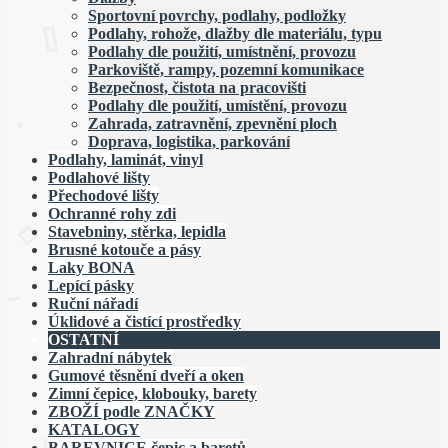
Sportovní povrchy, podlahy, podložky
Podlahy, rohože, dlažby dle materiálu, typu
Podlahy dle použití, umístnění, provozu
Parkoviště, rampy, pozemní komunikace
Bezpečnost, čistota na pracovišti
Podlahy dle použití, umístění, provozu
Zahrada, zatravnění, zpevnění ploch
Doprava, logistika, parkování
Podlahy, laminát, vinyl
Podlahové lišty
Přechodové lišty
Ochranné rohy zdi
Stavebniny, stěrka, lepidla
Brusné kotouče a pásy
Laky BONA
Lepící pásky
Ruční nářadí
Úklidové a čistící prostředky
OSTATNÍ
Zahradní nábytek
Gumové těsnění dveří a oken
Zimní čepice, klobouky, barety
ZBOŽÍ podle ZNAČKY
KATALOGY
BAREVNICE čepic a baretů