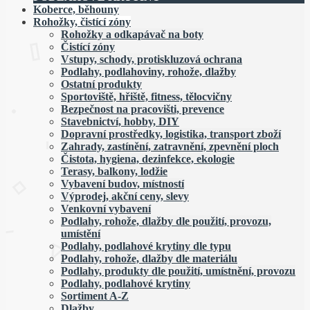
Koberce, běhouny
Rohožky, čistící zóny
Rohožky a odkapávač na boty
Čistící zóny
Vstupy, schody, protiskluzová ochrana
Podlahy, podlahoviny, rohože, dlažby
Ostatní produkty
Sportoviště, hřiště, fitness, tělocvičny
Bezpečnost na pracovišti, prevence
Stavebnictví, hobby, DIY
Dopravní prostředky, logistika, transport zboží
Zahrady, zastínění, zatravnění, zpevnění ploch
Čistota, hygiena, dezinfekce, ekologie
Terasy, balkony, lodžie
Vybavení budov, místností
Výprodej, akční ceny, slevy
Venkovní vybavení
Podlahy, rohože, dlažby dle použití, provozu,
umístění
Podlahy, podlahové krytiny dle typu
Podlahy, rohože, dlažby dle materiálu
Podlahy, produkty dle použití, umístnění, provozu
Podlahy, podlahové krytiny
Sortiment A-Z
Dlažby