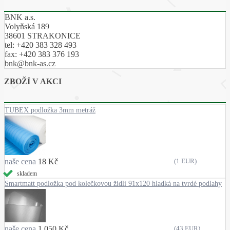
BNK a.s.
Volyňská 189
38601 STRAKONICE
tel:
+420 383 328 493
fax:
+420 383 376 193
bnk@bnk-as.cz
ZBOŽÍ V AKCI
TUBEX podložka 3mm metráž
naše cena
18 Kč
(1 EUR)
skladem
Smartmatt podložka pod kolečkovou židli 91x120 hladká na tvrdé podlahy
naše cena
1 050 Kč
(43 EUR)