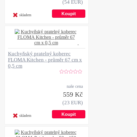
(54 EUR)
skladem
Kuchyňský pratelný koberec
FLOMA Kitchen - průměr 67 cm x
0,5 cm
naše cena
559 Kč
(23 EUR)
skladem