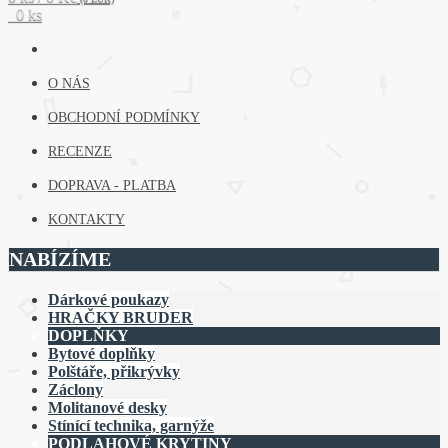
0 ks
O NÁS
OBCHODNÍ PODMÍNKY
RECENZE
DOPRAVA - PLATBA
KONTAKTY
NABÍZÍME
Dárkové poukazy
HRAČKY BRUDER
DOPLŇKY
Bytové doplňky
Polštáře, přikrývky
Záclony
Molitanové desky
Stínící technika, garnýže
PODLAHOVÉ KRYTINY