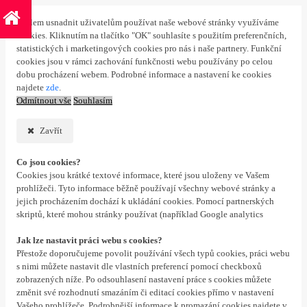
S cílem usnadnit uživatelům používat naše webové stránky využíváme
cookies. Kliknutím na tlačítko "OK" souhlasíte s použitím preferenčních,
statistických i marketingových cookies pro nás i naše partnery. Funkční
cookies jsou v rámci zachování funkčnosti webu používány po celou
dobu procházení webem. Podrobné informace a nastavení ke cookies
najdete
zde
.
Odmítnout vše
Souhlasím
Zavřít
Co jsou cookies?
Cookies jsou krátké textové informace, které jsou uloženy ve Vašem
prohlížeči. Tyto informace běžně používají všechny webové stránky a
jejich procházením dochází k ukládání cookies. Pomocí partnerských
skriptů, které mohou stránky používat (například Google analytics
Jak lze nastavit práci webu s cookies?
Přestože doporučujeme povolit používání všech typů cookies, práci webu
s nimi můžete nastavit dle vlastních preferencí pomocí checkboxů
zobrazených níže. Po odsouhlasení nastavení práce s cookies můžete
změnit své rozhodnutí smazáním či editací cookies přímo v nastavení
Vašeho prohlížeče. Podrobnější informace k promazání cookies najdete v