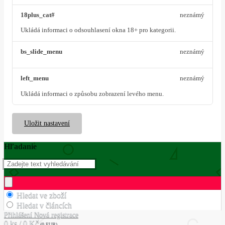
18plus_cat#
neznámý
Ukládá informaci o odsouhlasení okna 18+ pro kategorii.
bs_slide_menu
neznámý
left_menu
neznámý
Ukládá informaci o způsobu zobrazení levého menu.
Uložit nastavení
Hľadanie
Hledat ve zboží
Hledat v článcích
Přihlášení
Nová registrace
0 ks / 0 Kč
(0 EUR)