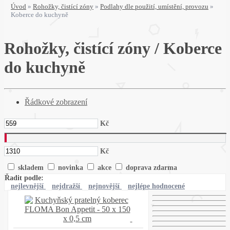
Úvod
»
Rohožky, čistící zóny
»
Podlahy dle použití, umístění, provozu
»
Koberce do kuchyně
Rohožky, čistící zóny / Koberce
do kuchyně
Řádkové zobrazení
Kč
Kč
skladem
novinka
akce
doprava zdarma
Řadit podle:
nejlevnější
nejdražší
nejnovější
nejlépe hodnocené