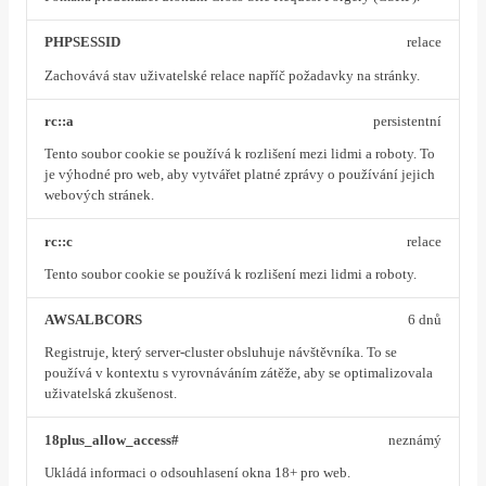
PHPSESSID
relace
Zachovává stav uživatelské relace napříč požadavky na stránky.
rc::a
persistentní
Tento soubor cookie se používá k rozlišení mezi lidmi a roboty. To
je výhodné pro web, aby vytvářet platné zprávy o používání jejich
webových stránek.
rc::c
relace
Tento soubor cookie se používá k rozlišení mezi lidmi a roboty.
AWSALBCORS
6 dnů
Registruje, který server-cluster obsluhuje návštěvníka. To se
používá v kontextu s vyrovnáváním zátěže, aby se optimalizovala
uživatelská zkušenost.
18plus_allow_access#
neznámý
Ukládá informaci o odsouhlasení okna 18+ pro web.