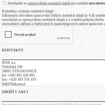
Souhlasím se
zpracováním osobních údajů
pro zasílání
newslette
Podmínky ochrany osobních údajů
Zákonným důvodem zpracování Vašich osobních údajů je Váš souhlas 
souvislosti se zpracováním osobních údajů a o volném pohybu těchto
obchodních sdělení a činění jiných marketingových aktivit správcem 
KONTAKTY
BNK a.s.
Volyňská 189
38601 STRAKONICE
tel:
+420 383 328 493
fax:
+420 383 376 193
bnk@bnk-as.cz
ZBOŽÍ V AKCI
Smartmatt podložka pod kolečkovou židli 91x120 hladká na tvrdé podlahy