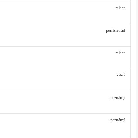
relace
persistentní
relace
6 dnů
neznámý
neznámý