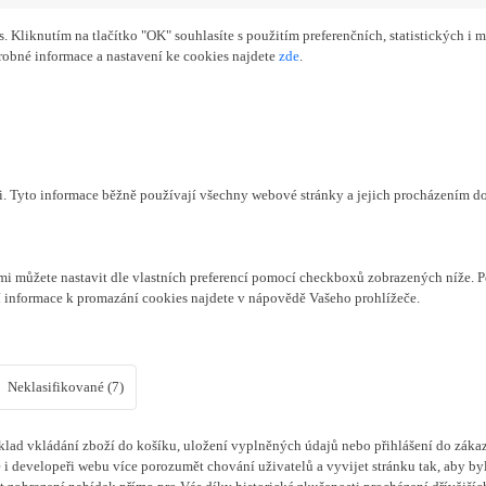
Kliknutím na tlačítko "OK" souhlasíte s použitím preferenčních, statistických i m
obné informace a nastavení ke cookies najdete
zde
.
či. Tyto informace běžně používají všechny webové stránky a jejich procházením d
mi můžete nastavit dle vlastních preferencí pomocí checkboxů zobrazených níže. P
í informace k promazání cookies najdete v nápovědě Vašeho prohlížeče.
Neklasifikované (7)
lad vkládání zboží do košíku, uložení vyplněných údajů nebo přihlášení do zákaz
i developeři webu více porozumět chování uživatelů a vyvijet stránku tak, aby byl