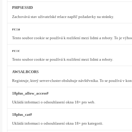
PHPSESSID
Zachovává stav uživatelské relace napříč požadavky na stránky.
rc::a
Tento soubor cookie se používá k rozlišení mezi lidmi a roboty. To je výh
rc::c
Tento soubor cookie se používá k rozlišení mezi lidmi a roboty.
AWSALBCORS
Registruje, který server-cluster obsluhuje návštěvníka. To se používá v ko
18plus_allow_access#
Ukládá informaci o odsouhlasení okna 18+ pro web.
18plus_cat#
Ukládá informaci o odsouhlasení okna 18+ pro kategorii.