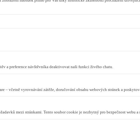
 zobrazení nabídek přímo pro Vás díky historické zkušenosti procházení dřívějších
ěv a preference návštěvníka deaktivovat naši funkci živého chatu.
lare – včetně vyrovnávání zátěže, doručování obsahu webových stránek a poskyto
požadavků mezi stránkami. Tento soubor cookie je nezbytný pro bezpečnost webu a 