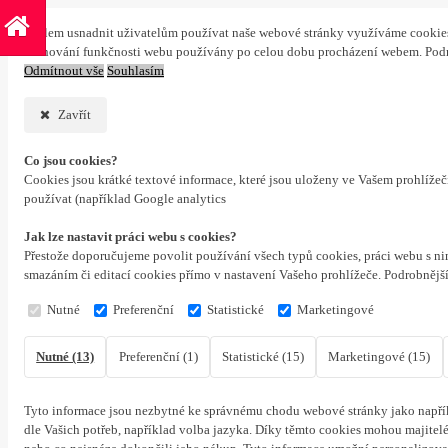
S cílem usnadnit uživatelům používat naše webové stránky využíváme cookies. 
zachování funkčnosti webu používány po celou dobu procházení webem. Podr
Odmítnout vše
Souhlasím
Zavřít
Co jsou cookies?
Cookies jsou krátké textové informace, které jsou uloženy ve Vašem prohlíže
používat (například Google analytics
Jak lze nastavit práci webu s cookies?
Přestože doporučujeme povolit používání všech typů cookies, práci webu s ni
smazáním či editací cookies přímo v nastavení Vašeho prohlížeče. Podrobnějš
Nutné
Preferenční
Statistické
Marketingové
Nutné (13)
Preferenční (1)
Statistické (15)
Marketingové (15)
Tyto informace jsou nezbytné ke správnému chodu webové stránky jako napřík
dle Vašich potřeb, například volba jazyka.
Díky těmto cookies mohou majitelé 