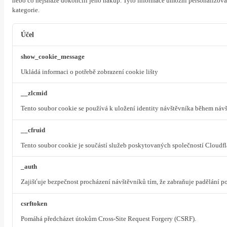
nebo co nejsnáze dokončili jeho nákup.
Tyto informace umožní personalizovat
kategorie.
Účel
show_cookie_message
Ukládá informaci o potřebě zobrazení cookie lišty
__zlcmid
Tento soubor cookie se používá k uložení identity návštěvníka během návšt
__cfruid
Tento soubor cookie je součástí služeb poskytovaných společností Cloudf
_auth
Zajišťuje bezpečnost procházení návštěvníků tím, že zabraňuje padělání 
csrftoken
Pomáhá předcházet útokům Cross-Site Request Forgery (CSRF).