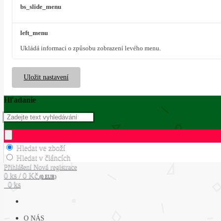
bs_slide_menu
left_menu
Ukládá informaci o způsobu zobrazení levého menu.
Uložit nastavení
Hľadanie
Hledat ve zboží
Hledat v článcích
Přihlášení
Nová registrace
0 ks / 0 Kč
(0 EUR)
0 ks
O NÁS