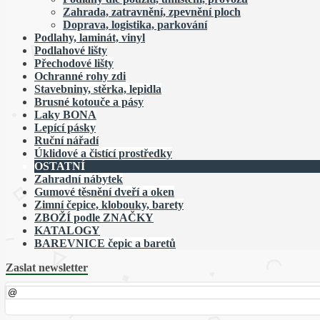
Zahrada, zatravnění, zpevnění ploch
Doprava, logistika, parkování
Podlahy, laminát, vinyl
Podlahové lišty
Přechodové lišty
Ochranné rohy zdi
Stavebniny, stěrka, lepidla
Brusné kotouče a pásy
Laky BONA
Lepící pásky
Ruční nářadí
Úklidové a čistící prostředky
OSTATNÍ
Zahradní nábytek
Gumové těsnění dveří a oken
Zimní čepice, klobouky, barety
ZBOŽÍ podle ZNAČKY
KATALOGY
BAREVNICE čepic a baretů
Zaslat newsletter