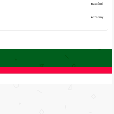
neznámý
neznámý