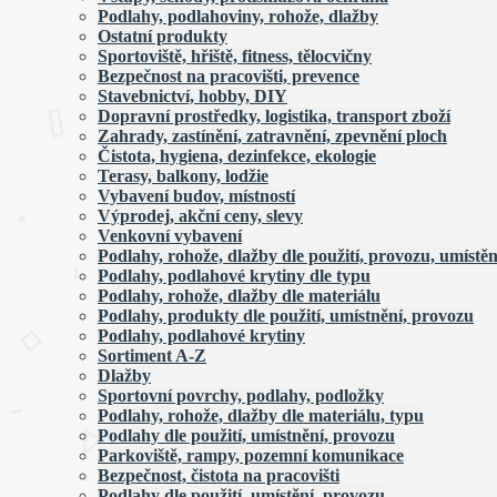
Podlahy, podlahoviny, rohože, dlažby
Ostatní produkty
Sportoviště, hřiště, fitness, tělocvičny
Bezpečnost na pracovišti, prevence
Stavebnictví, hobby, DIY
Dopravní prostředky, logistika, transport zboží
Zahrady, zastínění, zatravnění, zpevnění ploch
Čistota, hygiena, dezinfekce, ekologie
Terasy, balkony, lodžie
Vybavení budov, místností
Výprodej, akční ceny, slevy
Venkovní vybavení
Podlahy, rohože, dlažby dle použití, provozu, umístěn
Podlahy, podlahové krytiny dle typu
Podlahy, rohože, dlažby dle materiálu
Podlahy, produkty dle použití, umístnění, provozu
Podlahy, podlahové krytiny
Sortiment A-Z
Dlažby
Sportovní povrchy, podlahy, podložky
Podlahy, rohože, dlažby dle materiálu, typu
Podlahy dle použití, umístnění, provozu
Parkoviště, rampy, pozemní komunikace
Bezpečnost, čistota na pracovišti
Podlahy dle použití, umístění, provozu