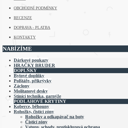
OBCHODNÍ PODMÍNKY
RECENZE
DOPRAVA - PLATBA
KONTAKTY
NABÍZÍME
Dárkové poukazy
HRAČKY BRUDER
DOPLŇKY
Bytové doplňky
Polštáře, přikrývky
Záclony
Molitanové desky
Stínící technika, garnýže
PODLAHOVÉ KRYTINY
Koberce, běhouny
Rohožky, čistící zóny
Rohožky a odkapávač na boty
Čistící zóny
Vstupy, schody, protiskluzová ochrana