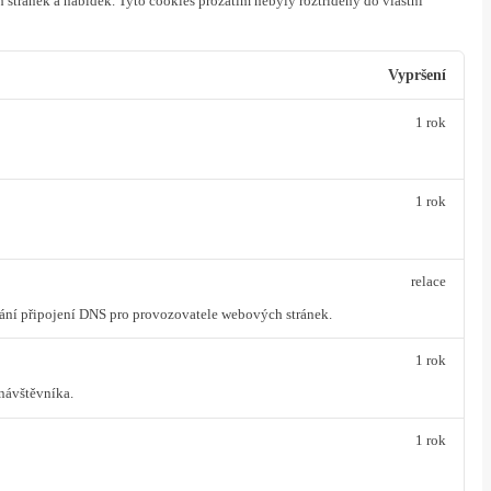
 stránek a nabídek.
Tyto cookies prozatím nebyly roztříděny do vlastní
Vypršení
1 rok
1 rok
relace
vání připojení DNS pro provozovatele webových stránek.
1 rok
návštěvníka.
1 rok